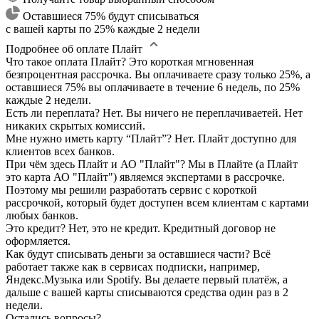
Оставшиеся 75% будут списываться
с вашей карты по 25% каждые 2 недели
Подробнее об оплате Плайт
Что такое оплата Плайт?
Это короткая мгновенная
безпроцентная рассрочка. Вы оплачиваете сразу только 25%, а
оставшиеся 75% вы оплачиваете в течение 6 недель, по 25%
каждые 2 недели.
Есть ли переплата?
Нет. Вы ничего не переплачиваетей. Нет
никаких скрытых комиссий.
Мне нужно иметь карту “Плайт”?
Нет. Плайт доступно для
клиентов всех банков.
При чём здесь Плайт и АО "Плайт"?
Мы в Плайте (а Плайт
это карта АО "Плайт") являемся экспертами в рассрочке.
Поэтому мы решили разработать сервис с короткой
рассрочкой, который будет доступен всем клиентам с картами
любых банков.
Это кредит?
Нет, это не кредит. Кредитный договор не
оформляется.
Как будут списывать деньги за оставшиеся части?
Всё
работает также как в сервисах подписки, например,
Яндекс.Музыка или Spotify. Вы делаете первый платёж, а
дальше с вашей карты списываются средства один раз в 2
недели.
Остались вопросы?