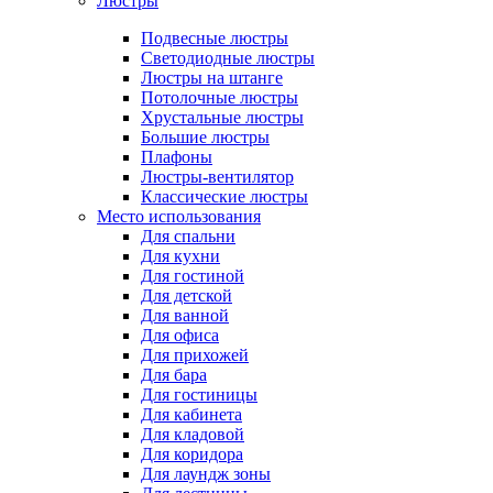
Люстры
Подвесные люстры
Светодиодные люстры
Люстры на штанге
Потолочные люстры
Хрустальные люстры
Большие люстры
Плафоны
Люстры-вентилятор
Классические люстры
Место использования
Для спальни
Для кухни
Для гостиной
Для детской
Для ванной
Для офиса
Для прихожей
Для бара
Для гостиницы
Для кабинета
Для кладовой
Для коридора
Для лаундж зоны