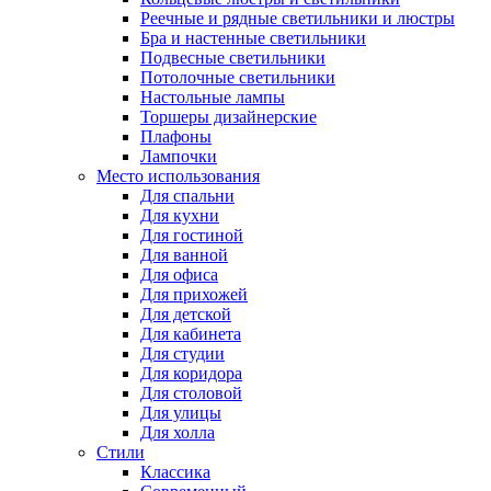
Реечные и рядные светильники и люстры
Бра и настенные светильники
Подвесные светильники
Потолочные светильники
Настольные лампы
Торшеры дизайнерские
Плафоны
Лампочки
Место использования
Для спальни
Для кухни
Для гостиной
Для ванной
Для офиса
Для прихожей
Для детской
Для кабинета
Для студии
Для коридора
Для столовой
Для улицы
Для холла
Стили
Классика