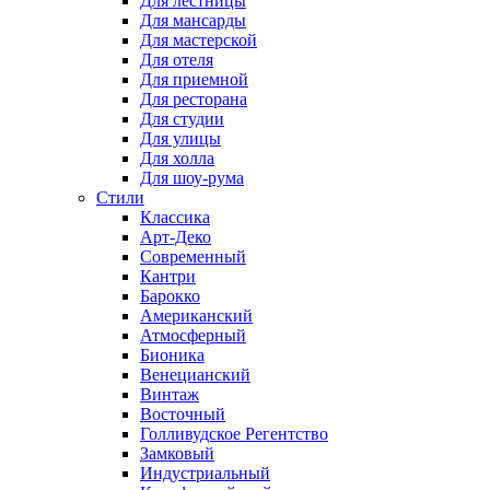
Для лестницы
Для мансарды
Для мастерской
Для отеля
Для приемной
Для ресторана
Для студии
Для улицы
Для холла
Для шоу-рума
Стили
Классика
Арт-Деко
Современный
Кантри
Барокко
Американский
Атмосферный
Бионика
Венецианский
Винтаж
Восточный
Голливудское Регентство
Замковый
Индустриальный