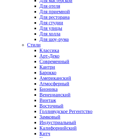
Для мастерской
Для отеля
Для приемной
Для ресторана
Для студии
Для улицы
Для холла
Для шоу-рума
Стили
Классика
Арт-Деко
Современный
Кантри
Барокко
Американский
Атмосферный
Бионика
Венецианский
Винтаж
Восточный
Голливудское Регентство
Замковый
Индустриальный
Калифорнийский
Китч