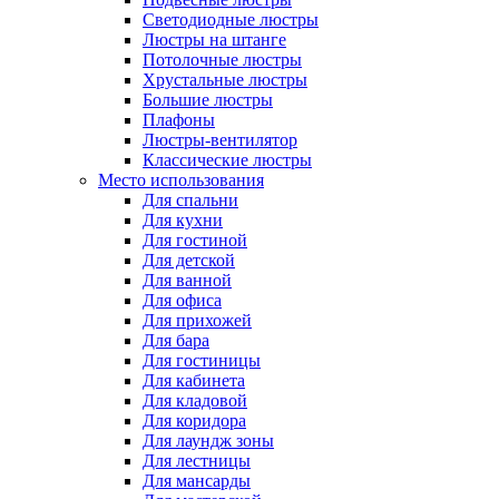
Светодиодные люстры
Люстры на штанге
Потолочные люстры
Хрустальные люстры
Большие люстры
Плафоны
Люстры-вентилятор
Классические люстры
Место использования
Для спальни
Для кухни
Для гостиной
Для детской
Для ванной
Для офиса
Для прихожей
Для бара
Для гостиницы
Для кабинета
Для кладовой
Для коридора
Для лаундж зоны
Для лестницы
Для мансарды