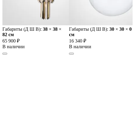
Габариты (Д Ш В):
38
×
38
×
Габариты (Д Ш В):
30
×
30
×
0
82 cм
cм
65 900 ₽
16 340 ₽
В наличии
В наличии