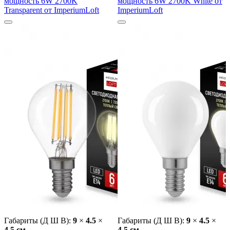
мощность 6W 2700K
мощность 6W 2700K White от
Transparent от ImperiumLoft
ImperiumLoft
Габариты (Д Ш В):
9
×
4.5
×
Габариты (Д Ш В):
9
×
4.5
×
4.5 cм
4.5 cм