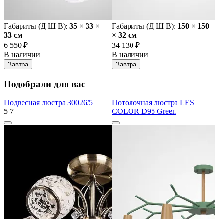
Габариты (Д Ш В):
35
×
33
×
Габариты (Д Ш В):
150
×
150
33 cм
×
32 cм
6 550 ₽
34 130 ₽
В наличии
В наличии
Завтра
Завтра
Подобрали для вас
Подвесная люстра 30026/5
Потолочная люстра LES
5
7
COLOR D95 Green