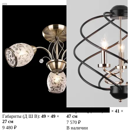
Габариты (Д Ш В):
41
×
41
×
Габариты (Д Ш В):
49
×
49
×
47 cм
27 cм
7 570 ₽
9 480 ₽
В наличии