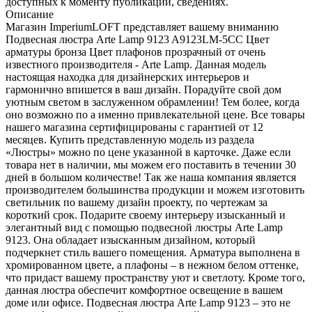
доступных к моменту публикации, сведениях.
Описание
Магазин ImperiumLOFT представляет вашему вниманию
Подвесная люстра Arte Lamp 9123 A9123LM-5CC Цвет
арматуры бронза Цвет плафонов прозрачный от очень
известного производителя - Arte Lamp. Данная модель
настоящая находка для дизайнерских интерьеров и
гармонично впишется в ваш дизайн. Порадуйте свой дом
уютным светом в заслуженном обрамлении! Тем более, когда
оно возможно по а именно привлекательной цене. Все товары
нашего магазина сертифицированы с гарантией от 12
месяцев. Купить представленную модель из раздела
«Люстры» можно по цене указанной в карточке. Даже если
товара нет в наличии, мы можем его поставить в течении 30
дней в большом количестве! Так же наша компания является
производителем большинства продукции и можем изготовить
светильник по вашему дизайн проекту, по чертежам за
короткий срок. Подарите своему интерьеру изысканный и
элегантный вид с помощью подвесной люстры Arte Lamp
9123. Она обладает изысканным дизайном, который
подчеркнет стиль вашего помещения. Арматура выполнена в
хромированном цвете, а плафоны – в нежном белом оттенке,
что придаст вашему пространству уют и светлоту. Кроме того,
данная люстра обеспечит комфортное освещение в вашем
доме или офисе. Подвесная люстра Arte Lamp 9123 – это не