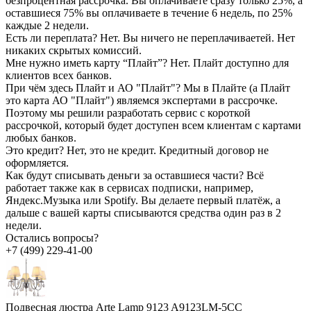
безпроцентная рассрочка. Вы оплачиваете сразу только 25%, а
оставшиеся 75% вы оплачиваете в течение 6 недель, по 25%
каждые 2 недели.
Есть ли переплата?
Нет. Вы ничего не переплачиваетей. Нет
никаких скрытых комиссий.
Мне нужно иметь карту “Плайт”?
Нет. Плайт доступно для
клиентов всех банков.
При чём здесь Плайт и АО "Плайт"?
Мы в Плайте (а Плайт
это карта АО "Плайт") являемся экспертами в рассрочке.
Поэтому мы решили разработать сервис с короткой
рассрочкой, который будет доступен всем клиентам с картами
любых банков.
Это кредит?
Нет, это не кредит. Кредитный договор не
оформляется.
Как будут списывать деньги за оставшиеся части?
Всё
работает также как в сервисах подписки, например,
Яндекс.Музыка или Spotify. Вы делаете первый платёж, а
дальше с вашей карты списываются средства один раз в 2
недели.
Остались вопросы?
+7 (499) 229-41-00
Подвесная люстра Arte Lamp 9123 A9123LM-5CC