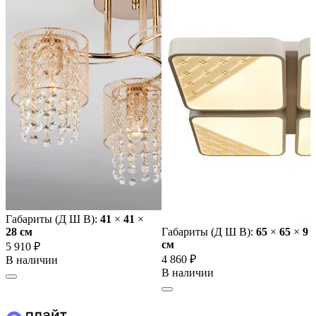
Габариты (Д Ш В):
41
×
41
×
28 cм
Габариты (Д Ш В):
65
×
65
×
9
cм
5 910 ₽
4 860 ₽
В наличии
В наличии