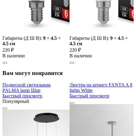
Габариты (Д Ш В):
9
×
4.5
×
Габариты (Д Ш В):
9
×
4.5
×
4.5 cм
4.5 cм
220 ₽
220 ₽
В наличии
В наличии
Вам могут понравится
Подвесной светильник
Люстра на штанге FANTA A 8
PALMA lamp Шар
lights White
Быстрый просмотр
Быстрый просмотр
Популярный