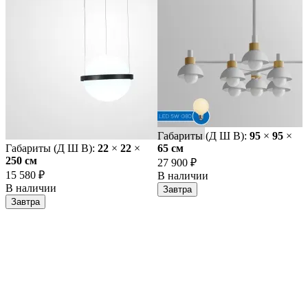
Габариты (Д Ш В):
95
×
95
×
Габариты (Д Ш В):
22
×
22
×
65 cм
250 cм
27 900 ₽
15 580 ₽
В наличии
В наличии
Завтра
Завтра