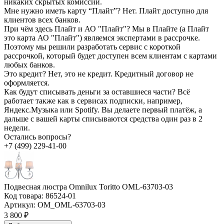
никаких скрытых комиссий.
Мне нужно иметь карту “Плайт”?
Нет. Плайт доступно для
клиентов всех банков.
При чём здесь Плайт и АО "Плайт"?
Мы в Плайте (а Плайт
это карта АО "Плайт") являемся экспертами в рассрочке.
Поэтому мы решили разработать сервис с короткой
рассрочкой, который будет доступен всем клиентам с картами
любых банков.
Это кредит?
Нет, это не кредит. Кредитный договор не
оформляется.
Как будут списывать деньги за оставшиеся части?
Всё
работает также как в сервисах подписки, например,
Яндекс.Музыка или Spotify. Вы делаете первый платёж, а
дальше с вашей карты списываются средства один раз в 2
недели.
Остались вопросы?
+7 (499) 229-41-00
Подвесная люстра Omnilux Toritto OML-63703-03
Код товара:
86524-01
Артикул:
OM_OML-63703-03
3 800 ₽