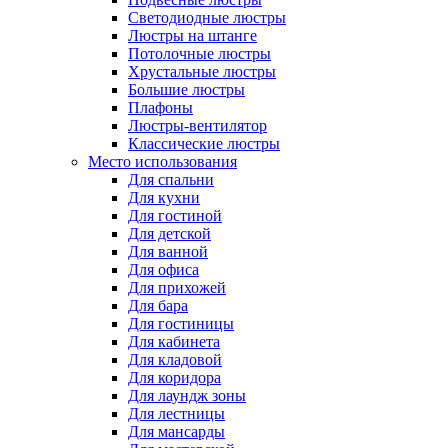
Светодиодные люстры
Люстры на штанге
Потолочные люстры
Хрустальные люстры
Большие люстры
Плафоны
Люстры-вентилятор
Классические люстры
Место использования
Для спальни
Для кухни
Для гостиной
Для детской
Для ванной
Для офиса
Для прихожей
Для бара
Для гостиницы
Для кабинета
Для кладовой
Для коридора
Для лаундж зоны
Для лестницы
Для мансарды