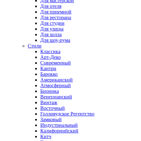
Для мастерской
Для отеля
Для приемной
Для ресторана
Для студии
Для улицы
Для холла
Для шоу-рума
Стили
Классика
Арт-Деко
Современный
Кантри
Барокко
Американский
Атмосферный
Бионика
Венецианский
Винтаж
Восточный
Голливудское Регентство
Замковый
Индустриальный
Калифорнийский
Китч