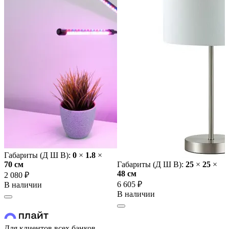
Габариты (Д Ш В):
0
×
1.8
×
70 cм
Габариты (Д Ш В):
25
×
25
×
48 cм
2 080 ₽
6 605 ₽
В наличии
В наличии
Для клиентов всех банков