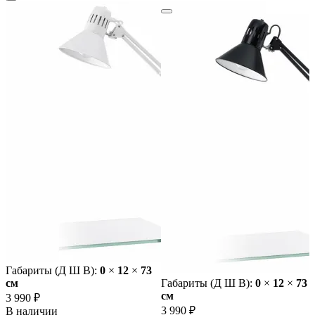
Габариты (Д Ш В):
0
×
12
×
73
cм
Габариты (Д Ш В):
0
×
12
×
73
cм
3 990 ₽
3 990 ₽
В наличии