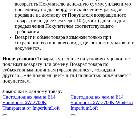
возвратить Покупателю денежную сумму, уплаченную
последнему по договору, за исключением расходов
продавца на доставку от Покупателя возвращенного
товара, не позднее чем через 10 (десять) дней со дня
предъявления Покупателем соответствующего
требования.
Возврат и обмен товара возможен только при
сохранении его внешнего вида, целостности упаковки и
документов.
Иные условия:
Товары, купленные на условиях уценки, не
подлежат возврату или обмену. Возврат товара по
субъективным причинам («разонравился», «ожидали
другого», «не подошел цвет» и тд.) полностью оплачивается
покупателем.
Лампочки к данному товару
Светодиодная лампа E14
Светодиодная лампа E14
мощность 6W 2700K
мощность 6W 2700K White от
Transparent от ImperiumLoft
ImperiumLoft