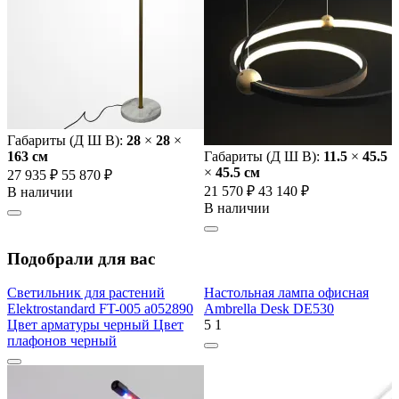
Габариты (Д Ш В):
28
×
28
×
163 cм
Габариты (Д Ш В):
11.5
×
45.5
×
45.5 cм
27 935 ₽
55 870 ₽
21 570 ₽
43 140 ₽
В наличии
В наличии
Подобрали для вас
Светильник для растений
Настольная лампа офисная
Elektrostandard FT-005 a052890
Ambrella Desk DE530
Цвет арматуры черный Цвет
5
1
плафонов черный