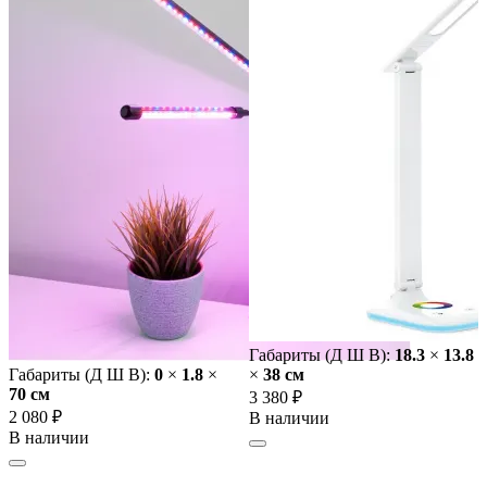
Габариты (Д Ш В):
18.3
×
13.8
Габариты (Д Ш В):
0
×
1.8
×
×
38 cм
70 cм
3 380 ₽
2 080 ₽
В наличии
В наличии