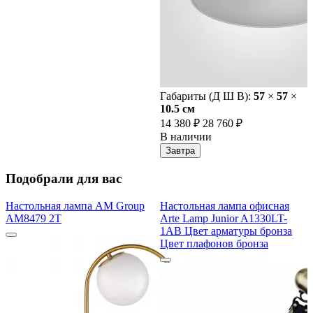
Габариты (Д Ш В):
57
×
57
×
10.5 cм
14 380 ₽
28 760 ₽
В наличии
Завтра
Подобрали для вас
Настольная лампа AM Group
Настольная лампа офисная
AM8479 2T
Arte Lamp Junior A1330LT-
1AB Цвет арматуры бронза
Цвет плафонов бронза