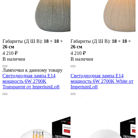
Габариты (Д Ш В):
18
×
18
×
Габариты (Д Ш В):
18
×
18
×
26 cм
26 cм
4 210 ₽
4 210 ₽
В наличии
В наличии
Лампочки к данному товару
Светодиодная лампа E14
Светодиодная лампа E14
мощность 6W 2700K
мощность 6W 2700K White от
Transparent от ImperiumLoft
ImperiumLoft