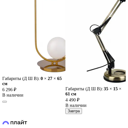
Габариты (Д Ш В):
0
×
27
×
65
cм
Габариты (Д Ш В):
35
×
15
×
6 296 ₽
61 cм
В наличии
4 490 ₽
В наличии
Завтра