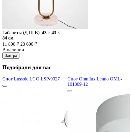
Габариты (Д Ш В):
43
×
43
×
84 cм
11 800 ₽
23 600 ₽
В наличии
Завтра
Подобрали для вас
Спот Lussole LGO LSP-9927
Спот Omnilux Lenno OML-
101309-12