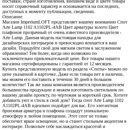
поставки, стране изготовления, внешнем виде и цвете товара
носит справочный характер и основывается на последних,
доступных к моменту публикации, сведениях.
Описание
Магазин ImperiumLOFT представляет вашему вниманию Спот
Arte Lamp 1102 A1102PL-4AB Цвет арматуры золото Цвет
плафонов прозрачный от очень известного производителя -
Arte Lamp. Данная модель настоящая находка для
дизайнерских интерьеров и превосходно впишется в ваш
дизайн. Порадуйте свой дом мягким светом в заслуженном
обрамлении! Тем более, когда оно возможно по
исключительно привлекательной цене. Все товары нашего
магазина сертифицированы с гарантией от 12 месяцев.
Купить представленную модель из раздела «Споты» можно по
цене указанной в карточке. Даже если товара нет в наличии,
мы можем его поставить в течении 30 дней в большом
количестве! Так же наша компания является производителем
большинства продукции и можем изготовить светильник по
вашему дизайн проекту, по чертежам за короткий срок. Хотите
добавить уют и стиль в свой дом? Тогда спот Arte Lamp 1102
A1102PL-4AB идеально подойдет для вас. Его элегантная
бронзовая арматура и плафоны создадут уникальную
атмосферу в любом помещении. Этот спот не только
обеспечит яркое освещение, но и станет стильным акцентом в
интерьере. Позвольте себе наслаждаться красотой и