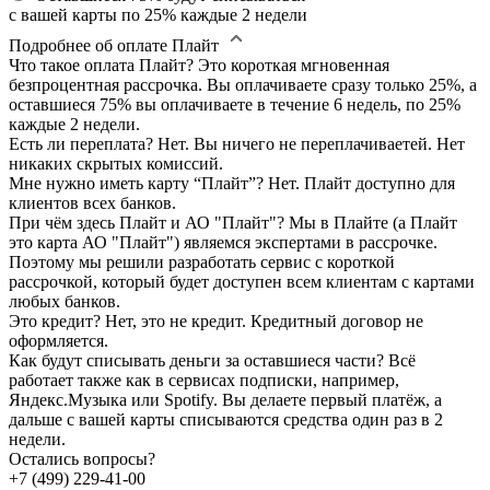
с вашей карты по 25% каждые 2 недели
Подробнее об оплате Плайт
Что такое оплата Плайт?
Это короткая мгновенная
безпроцентная рассрочка. Вы оплачиваете сразу только 25%, а
оставшиеся 75% вы оплачиваете в течение 6 недель, по 25%
каждые 2 недели.
Есть ли переплата?
Нет. Вы ничего не переплачиваетей. Нет
никаких скрытых комиссий.
Мне нужно иметь карту “Плайт”?
Нет. Плайт доступно для
клиентов всех банков.
При чём здесь Плайт и АО "Плайт"?
Мы в Плайте (а Плайт
это карта АО "Плайт") являемся экспертами в рассрочке.
Поэтому мы решили разработать сервис с короткой
рассрочкой, который будет доступен всем клиентам с картами
любых банков.
Это кредит?
Нет, это не кредит. Кредитный договор не
оформляется.
Как будут списывать деньги за оставшиеся части?
Всё
работает также как в сервисах подписки, например,
Яндекс.Музыка или Spotify. Вы делаете первый платёж, а
дальше с вашей карты списываются средства один раз в 2
недели.
Остались вопросы?
+7 (499) 229-41-00