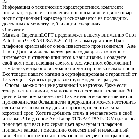
22
Информация о технических характеристиках, комплекте
поставки, стране изготовления, внешнем виде и цвете товара
носит справочный характер и основывается на последних,
доступных к моменту публикации, сведениях.
Описание
Магазин ImperiumLOFT представляет вашему вниманию Спот
Arte Lamp 9178 A9178AP-2GY Цвет арматуры хром Цвет
плафонов кремовый от очень известного производителя - Arte
Lamp. Данная модель настоящая находка для лаконичных
интерьеров и отлично впишется в ваш дизайн. Порадуйте
свой дом подкупающим светом в заслуженном обрамлении!
Тем более, когда оно возможно по мега привлекательной цене.
Все товары нашего магазина сертифицированы с гарантией от
12 месяцев. Купить представленную модель из раздела
«Споты» можно по цене указанной в карточке. Даже если
товара нет в наличии, мы можем его поставить в течении 30
дней в большом количестве! Так же наша компания является
производителем большинства продукции и можем изготовить
светильник по вашему дизайн проекту, по чертежам за
короткий срок. Хотите добавить стиль и элегантность в свой
интерьер? Тогда спот Arte Lamp 9178 A9178AP-2GY идеально
подойдет для вас! Его серый цвет арматуры и плафонов
придадут вашему помещению современный и изысканный
вид. Этот спот не только прекрасно освещает пространство,