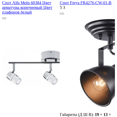
Спот Alfa Metis 60384 Цвет
Спот Freya FR4276-CW-01-B
арматуры коричневый Цвет
5
3
плафонов белый
Габариты (Д Ш В):
19
×
13
×