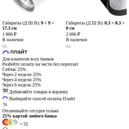
Габариты (Д Ш В):
9
×
9
×
Габариты (Д Ш В):
8.3
×
8.3
×
17.3 cм
0 cм
1 806 ₽
2 696 ₽
В наличии
В наличии
Для клиентов всех банков
Разбейте оплату на части без переплат
Сейчас
25%
Через 2 недели
25%
Через 4 недели
25%
Через 6 недель
25%
Добавляйте товары в корзину
Выбирайте способ оплаты Плайт
Оплачивайте сегодня только
25% картой любого банка
+ 55