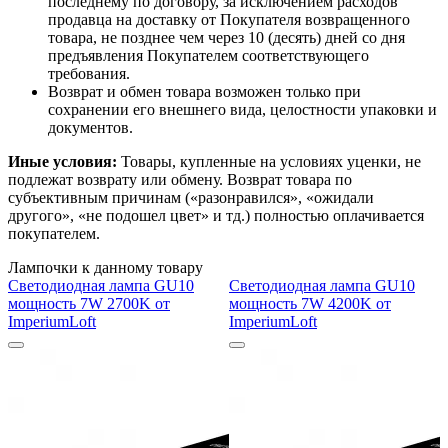
последнему по договору, за исключением расходов
продавца на доставку от Покупателя возвращенного
товара, не позднее чем через 10 (десять) дней со дня
предъявления Покупателем соответствующего
требования.
Возврат и обмен товара возможен только при
сохранении его внешнего вида, целостности упаковки и
документов.
Иные условия:
Товары, купленные на условиях уценки, не
подлежат возврату или обмену. Возврат товара по
субъективным причинам («разонравился», «ожидали
другого», «не подошел цвет» и тд.) полностью оплачивается
покупателем.
Лампочки к данному товару
Светодиодная лампа GU10
Светодиодная лампа GU10
мощность 7W 2700K от
мощность 7W 4200K от
ImperiumLoft
ImperiumLoft