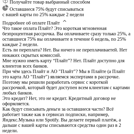
Получайте товар выбранный способом
Оставшиеся 75% будут списываться
с вашей карты по 25% каждые 2 недели
Подробнее об оплате Плайт
Что такое оплата Плайт?
Это короткая мгновенная
безпроцентная рассрочка. Вы оплачиваете сразу только 25%, а
оставшиеся 75% вы оплачиваете в течение 6 недель, по 25%
каждые 2 недели.
Есть ли переплата?
Нет. Вы ничего не переплачиваетей. Нет
никаких скрытых комиссий.
Мне нужно иметь карту “Плайт”?
Нет. Плайт доступно для
клиентов всех банков.
При чём здесь Плайт и АО "Плайт"?
Мы в Плайте (а Плайт
это карта АО "Плайт") являемся экспертами в рассрочке.
Поэтому мы решили разработать сервис с короткой
рассрочкой, который будет доступен всем клиентам с картами
любых банков.
Это кредит?
Нет, это не кредит. Кредитный договор не
оформляется.
Как будут списывать деньги за оставшиеся части?
Всё
работает также как в сервисах подписки, например,
Яндекс.Музыка или Spotify. Вы делаете первый платёж, а
дальше с вашей карты списываются средства один раз в 2
недели.