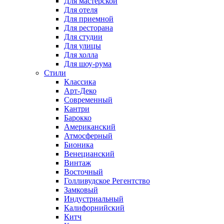
Для мастерской
Для отеля
Для приемной
Для ресторана
Для студии
Для улицы
Для холла
Для шоу-рума
Стили
Классика
Арт-Деко
Современный
Кантри
Барокко
Американский
Атмосферный
Бионика
Венецианский
Винтаж
Восточный
Голливудское Регентство
Замковый
Индустриальный
Калифорнийский
Китч