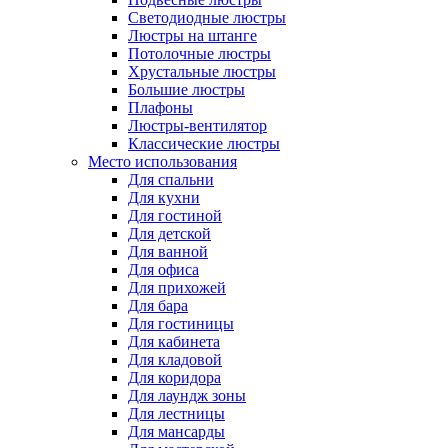
Светодиодные люстры
Люстры на штанге
Потолочные люстры
Хрустальные люстры
Большие люстры
Плафоны
Люстры-вентилятор
Классические люстры
Место использования
Для спальни
Для кухни
Для гостиной
Для детской
Для ванной
Для офиса
Для прихожей
Для бара
Для гостиницы
Для кабинета
Для кладовой
Для коридора
Для лаундж зоны
Для лестницы
Для мансарды