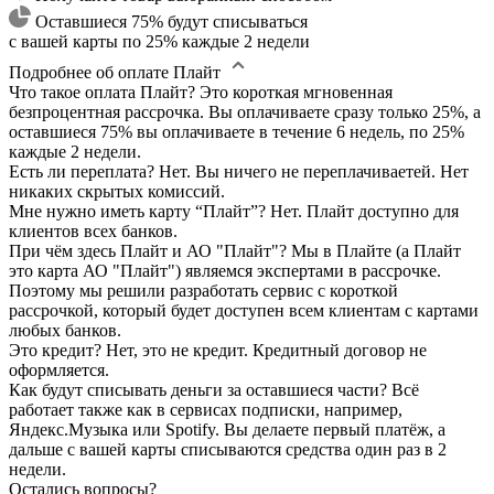
Оставшиеся 75% будут списываться
с вашей карты по 25% каждые 2 недели
Подробнее об оплате Плайт
Что такое оплата Плайт?
Это короткая мгновенная
безпроцентная рассрочка. Вы оплачиваете сразу только 25%, а
оставшиеся 75% вы оплачиваете в течение 6 недель, по 25%
каждые 2 недели.
Есть ли переплата?
Нет. Вы ничего не переплачиваетей. Нет
никаких скрытых комиссий.
Мне нужно иметь карту “Плайт”?
Нет. Плайт доступно для
клиентов всех банков.
При чём здесь Плайт и АО "Плайт"?
Мы в Плайте (а Плайт
это карта АО "Плайт") являемся экспертами в рассрочке.
Поэтому мы решили разработать сервис с короткой
рассрочкой, который будет доступен всем клиентам с картами
любых банков.
Это кредит?
Нет, это не кредит. Кредитный договор не
оформляется.
Как будут списывать деньги за оставшиеся части?
Всё
работает также как в сервисах подписки, например,
Яндекс.Музыка или Spotify. Вы делаете первый платёж, а
дальше с вашей карты списываются средства один раз в 2
недели.
Остались вопросы?