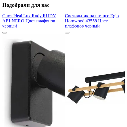
Подобрали для вас
Спот Ideal Lux Rudy RUDY
Светильник на штанге Eglo
AP1 NERO Цвет плафонов
Hornwood 43558 Цвет
черный
плафонов черный