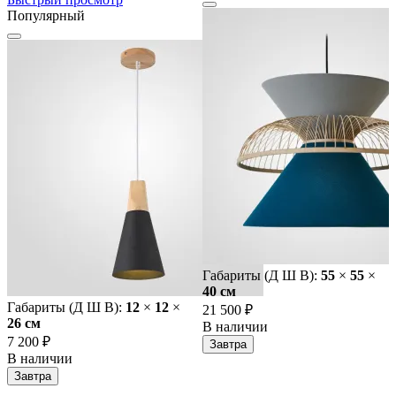
Популярный
Габариты (Д Ш В):
55
×
55
×
40 cм
Габариты (Д Ш В):
12
×
12
×
21 500 ₽
26 cм
В наличии
7 200 ₽
Завтра
В наличии
Завтра