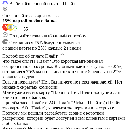
Выбирайте способ оплаты Плайт
Оплачивайте сегодня только
25% картой любого банка
+ 55
Получайте товар выбранный способом
Оставшиеся 75% будут списываться
с вашей карты по 25% каждые 2 недели
Подробнее об оплате Плайт
Что такое оплата Плайт?
Это короткая мгновенная
безпроцентная рассрочка. Вы оплачиваете сразу только 25%, а
оставшиеся 75% вы оплачиваете в течение 6 недель, по 25%
каждые 2 недели.
Есть ли переплата?
Нет. Вы ничего не переплачиваетей. Нет
никаких скрытых комиссий.
Мне нужно иметь карту “Плайт”?
Нет. Плайт доступно для
клиентов всех банков.
При чём здесь Плайт и АО "Плайт"?
Мы в Плайте (а Плайт
это карта АО "Плайт") являемся экспертами в рассрочке.
Поэтому мы решили разработать сервис с короткой
рассрочкой, который будет доступен всем клиентам с картами
любых банков.
Это кредит?
Нет, это не кредит. Кредитный договор не