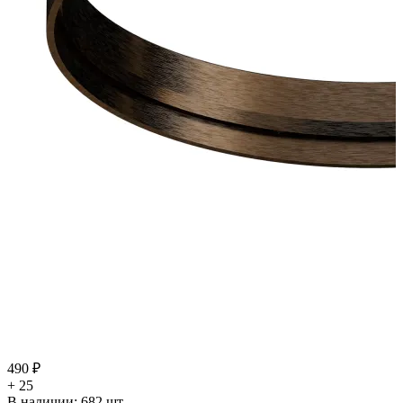
490 ₽
+ 25
В наличии:
682
шт.