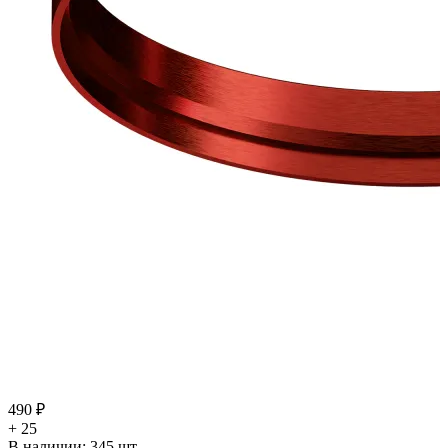
490 ₽
+ 25
В наличии:
345
шт.