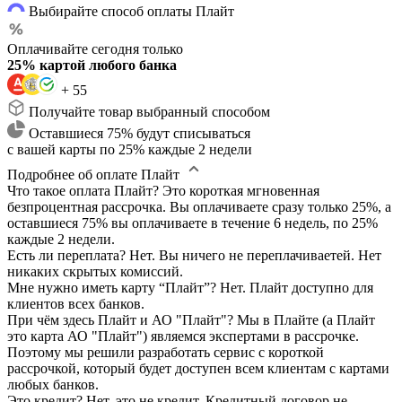
Выбирайте способ оплаты Плайт
Оплачивайте сегодня только
25% картой любого банка
+ 55
Получайте товар выбранный способом
Оставшиеся 75% будут списываться
с вашей карты по 25% каждые 2 недели
Подробнее об оплате Плайт
Что такое оплата Плайт?
Это короткая мгновенная
безпроцентная рассрочка. Вы оплачиваете сразу только 25%, а
оставшиеся 75% вы оплачиваете в течение 6 недель, по 25%
каждые 2 недели.
Есть ли переплата?
Нет. Вы ничего не переплачиваетей. Нет
никаких скрытых комиссий.
Мне нужно иметь карту “Плайт”?
Нет. Плайт доступно для
клиентов всех банков.
При чём здесь Плайт и АО "Плайт"?
Мы в Плайте (а Плайт
это карта АО "Плайт") являемся экспертами в рассрочке.
Поэтому мы решили разработать сервис с короткой
рассрочкой, который будет доступен всем клиентам с картами
любых банков.
Это кредит?
Нет, это не кредит. Кредитный договор не