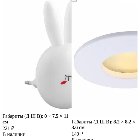
Габариты (Д Ш В):
0
×
7.5
×
11
cм
Габариты (Д Ш В):
8.2
×
8.2
×
3.6 cм
221 ₽
140 ₽
В наличии
В наличии