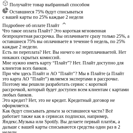
Получайте товар выбранный способом
Оставшиеся 75% будут списываться
с вашей карты по 25% каждые 2 недели
Подробнее об оплате Плайт
Что такое оплата Плайт?
Это короткая мгновенная
безпроцентная рассрочка. Вы оплачиваете сразу только 25%, а
оставшиеся 75% вы оплачиваете в течение 6 недель, по 25%
каждые 2 недели.
Есть ли переплата?
Нет. Вы ничего не переплачиваетей. Нет
никаких скрытых комиссий.
Мне нужно иметь карту “Плайт”?
Нет. Плайт доступно для
клиентов всех банков.
При чём здесь Плайт и АО "Плайт"?
Мы в Плайте (а Плайт
это карта АО "Плайт") являемся экспертами в рассрочке.
Поэтому мы решили разработать сервис с короткой
рассрочкой, который будет доступен всем клиентам с картами
любых банков.
Это кредит?
Нет, это не кредит. Кредитный договор не
оформляется.
Как будут списывать деньги за оставшиеся части?
Всё
работает также как в сервисах подписки, например,
Яндекс.Музыка или Spotify. Вы делаете первый платёж, а
дальше с вашей карты списываются средства один раз в 2
недели.