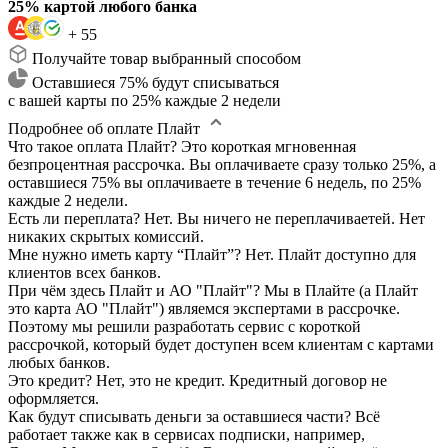
25% картой любого банка
+ 55
Получайте товар выбранный способом
Оставшиеся 75% будут списываться
с вашей карты по 25% каждые 2 недели
Подробнее об оплате Плайт
Что такое оплата Плайт?
Это короткая мгновенная
безпроцентная рассрочка. Вы оплачиваете сразу только 25%, а
оставшиеся 75% вы оплачиваете в течение 6 недель, по 25%
каждые 2 недели.
Есть ли переплата?
Нет. Вы ничего не переплачиваетей. Нет
никаких скрытых комиссий.
Мне нужно иметь карту “Плайт”?
Нет. Плайт доступно для
клиентов всех банков.
При чём здесь Плайт и АО "Плайт"?
Мы в Плайте (а Плайт
это карта АО "Плайт") являемся экспертами в рассрочке.
Поэтому мы решили разработать сервис с короткой
рассрочкой, который будет доступен всем клиентам с картами
любых банков.
Это кредит?
Нет, это не кредит. Кредитный договор не
оформляется.
Как будут списывать деньги за оставшиеся части?
Всё
работает также как в сервисах подписки, например,