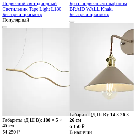
Подвесной светодиодный
Бра с подвесным плафоном
Светильник Tape Light L180
BRAID WALL Khaki
Быстрый просмотр
Быстрый просмотр
Популярный
Габариты (Д Ш В):
14
×
26
×
Габариты (Д Ш В):
180
×
5
×
26 cм
45 cм
6 150 ₽
54 250 ₽
В наличии