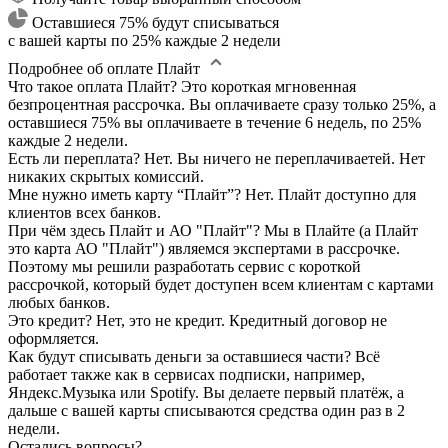
Оставшиеся 75% будут списываться
с вашей карты по 25% каждые 2 недели
Подробнее об оплате Плайт
Что такое оплата Плайт?
Это короткая мгновенная
безпроцентная рассрочка. Вы оплачиваете сразу только 25%, а
оставшиеся 75% вы оплачиваете в течение 6 недель, по 25%
каждые 2 недели.
Есть ли переплата?
Нет. Вы ничего не переплачиваетей. Нет
никаких скрытых комиссий.
Мне нужно иметь карту “Плайт”?
Нет. Плайт доступно для
клиентов всех банков.
При чём здесь Плайт и АО "Плайт"?
Мы в Плайте (а Плайт
это карта АО "Плайт") являемся экспертами в рассрочке.
Поэтому мы решили разработать сервис с короткой
рассрочкой, который будет доступен всем клиентам с картами
любых банков.
Это кредит?
Нет, это не кредит. Кредитный договор не
оформляется.
Как будут списывать деньги за оставшиеся части?
Всё
работает также как в сервисах подписки, например,
Яндекс.Музыка или Spotify. Вы делаете первый платёж, а
дальше с вашей карты списываются средства один раз в 2
недели.
Остались вопросы?