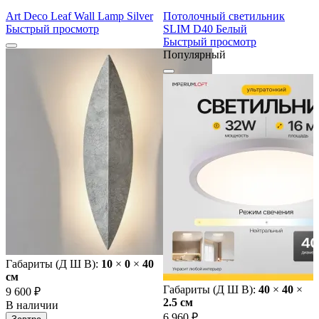
Art Deco Leaf Wall Lamp Silver
Потолочный светильник
Быстрый просмотр
SLIM D40 Белый
Быстрый просмотр
Популярный
Габариты (Д Ш В):
10
×
0
×
40
cм
Габариты (Д Ш В):
40
×
40
×
9 600 ₽
2.5 cм
В наличии
6 960 ₽