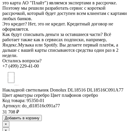
это карта АО "Плайт") являемся экспертами в рассрочке.
Поэтому мы решили разработать сервис с короткой
рассрочкой, который будет доступен всем клиентам с картами
любых банков.
Это кредит?
Нет, это не кредит. Кредитный договор не
оформляется.
Как будут списывать деньги за оставшиеся части?
Всё
работает также как в сервисах подписки, например,
Яндекс.Музыка или Spotify. Вы делаете первый платёж, а
дальше с вашей карты списываются средства один раз в 2
недели.
Остались вопросы?
+7 (499) 229-41-00
Накладной светильник Donolux DL18516 DL18516C091A77
Цвет арматуры серебро Цвет плафонов серебро
Код товара:
95350-01
Артикул:
do_dl18516c091a77
31 708 ₽
Добавить в корзину
×
×