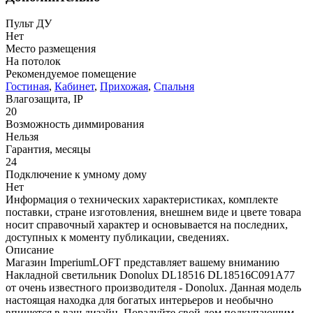
Пульт ДУ
Нет
Место размещения
На потолок
Рекомендуемое помещение
Гостиная
,
Кабинет
,
Прихожая
,
Спальня
Влагозащита, IP
20
Возможность диммирования
Нельзя
Гарантия, месяцы
24
Подключение к умному дому
Нет
Информация о технических характеристиках, комплекте
поставки, стране изготовления, внешнем виде и цвете товара
носит справочный характер и основывается на последних,
доступных к моменту публикации, сведениях.
Описание
Магазин ImperiumLOFT представляет вашему вниманию
Накладной светильник Donolux DL18516 DL18516C091A77
от очень известного производителя - Donolux. Данная модель
настоящая находка для богатых интерьеров и необычно
впишется в ваш дизайн. Порадуйте свой дом подкупающим