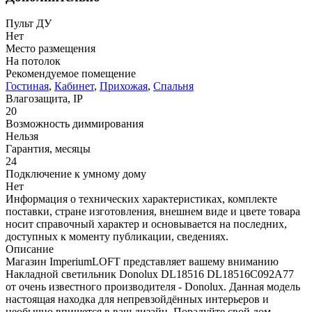
Пульт ДУ
Нет
Место размещения
На потолок
Рекомендуемое помещение
Гостиная
,
Кабинет
,
Прихожая
,
Спальня
Влагозащита, IP
20
Возможность диммирования
Нельзя
Гарантия, месяцы
24
Подключение к умному дому
Нет
Информация о технических характеристиках, комплекте
поставки, стране изготовления, внешнем виде и цвете товара
носит справочный характер и основывается на последних,
доступных к моменту публикации, сведениях.
Описание
Магазин ImperiumLOFT представляет вашему вниманию
Накладной светильник Donolux DL18516 DL18516C092A77
от очень известного производителя - Donolux. Данная модель
настоящая находка для непревзойдённых интерьеров и
необычно впишется в ваш дизайн. Порадуйте свой дом