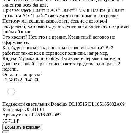
клиентов всех банков.
При чём здесь Плайт и АО "Плайт"?
Мы в Плайте (а Плайт
это карта АО "Плайт") являемся экспертами в рассрочке.
Поэтому мы решили разработать сервис с короткой
рассрочкой, который будет доступен всем клиентам с картами
любых банков.
Это кредит?
Нет, это не кредит. Кредитный договор не
оформляется.
Как будут списывать деньги за оставшиеся части?
Всё
работает также как в сервисах подписки, например,
Яндекс.Музыка или Spotify. Вы делаете первый платёж, а
дальше с вашей карты списываются средства один раз в 2
недели.
Остались вопросы?
+7 (499) 229-41-00
Подвесной светильник Donolux DL18516 DL18516S032А69
Код товара:
95311-01
Артикул:
do_dl18516s032a69
35 711 ₽
Добавить в корзину