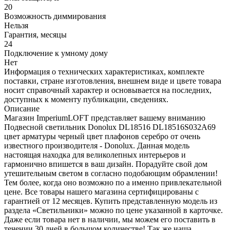
20
Возможность диммирования
Нельзя
Гарантия, месяцы
24
Подключение к умному дому
Нет
Информация о технических характеристиках, комплекте
поставки, стране изготовления, внешнем виде и цвете товара
носит справочный характер и основывается на последних,
доступных к моменту публикации, сведениях.
Описание
Магазин ImperiumLOFT представляет вашему вниманию
Подвесной светильник Donolux DL18516 DL18516S032А69
цвет арматуры черный цвет плафонов серебро от очень
известного производителя - Donolux. Данная модель
настоящая находка для великолепных интерьеров и
гармонично впишется в ваш дизайн. Порадуйте свой дом
утешительным светом в согласно подобающим обрамлении!
Тем более, когда оно возможно по а именно привлекательной
цене. Все товары нашего магазина сертифицированы с
гарантией от 12 месяцев. Купить представленную модель из
раздела «Светильники» можно по цене указанной в карточке.
Даже если товара нет в наличии, мы можем его поставить в
течении 30 дней в большом количестве! Так же наша