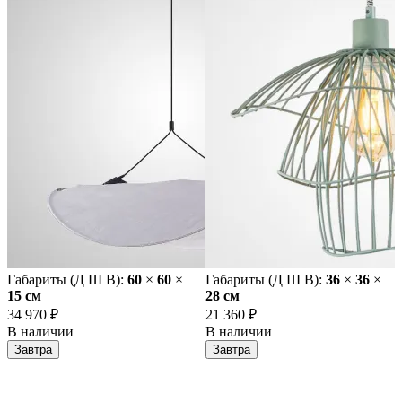
Габариты (Д Ш В):
60
×
60
×
Габариты (Д Ш В):
36
×
36
×
15 cм
28 cм
34 970 ₽
21 360 ₽
В наличии
В наличии
Завтра
Завтра