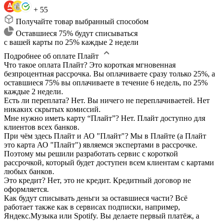
+ 55
Получайте товар выбранный способом
Оставшиеся 75% будут списываться
с вашей карты по 25% каждые 2 недели
Подробнее об оплате Плайт
Что такое оплата Плайт?
Это короткая мгновенная
безпроцентная рассрочка. Вы оплачиваете сразу только 25%, а
оставшиеся 75% вы оплачиваете в течение 6 недель, по 25%
каждые 2 недели.
Есть ли переплата?
Нет. Вы ничего не переплачиваетей. Нет
никаких скрытых комиссий.
Мне нужно иметь карту “Плайт”?
Нет. Плайт доступно для
клиентов всех банков.
При чём здесь Плайт и АО "Плайт"?
Мы в Плайте (а Плайт
это карта АО "Плайт") являемся экспертами в рассрочке.
Поэтому мы решили разработать сервис с короткой
рассрочкой, который будет доступен всем клиентам с картами
любых банков.
Это кредит?
Нет, это не кредит. Кредитный договор не
оформляется.
Как будут списывать деньги за оставшиеся части?
Всё
работает также как в сервисах подписки, например,
Яндекс.Музыка или Spotify. Вы делаете первый платёж, а