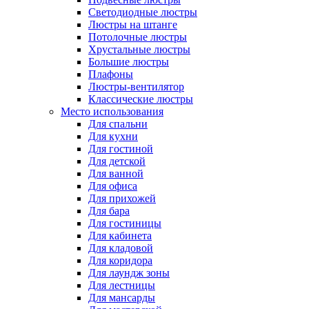
Светодиодные люстры
Люстры на штанге
Потолочные люстры
Хрустальные люстры
Большие люстры
Плафоны
Люстры-вентилятор
Классические люстры
Место использования
Для спальни
Для кухни
Для гостиной
Для детской
Для ванной
Для офиса
Для прихожей
Для бара
Для гостиницы
Для кабинета
Для кладовой
Для коридора
Для лаундж зоны
Для лестницы
Для мансарды