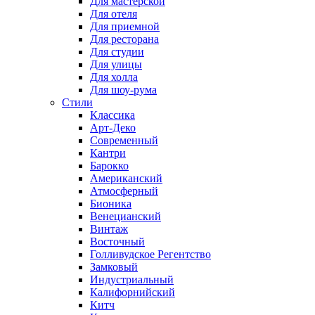
Для мастерской
Для отеля
Для приемной
Для ресторана
Для студии
Для улицы
Для холла
Для шоу-рума
Стили
Классика
Арт-Деко
Современный
Кантри
Барокко
Американский
Атмосферный
Бионика
Венецианский
Винтаж
Восточный
Голливудское Регентство
Замковый
Индустриальный
Калифорнийский
Китч