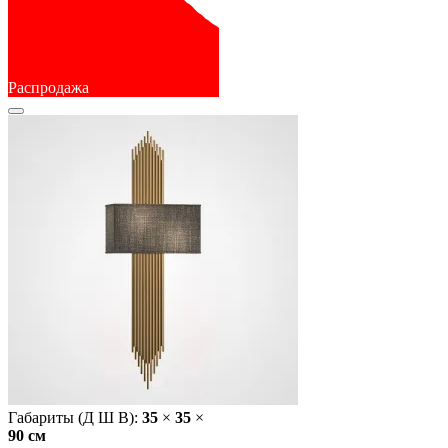
Распродажа
Габариты (Д Ш В):
35
×
35
×
90 cм