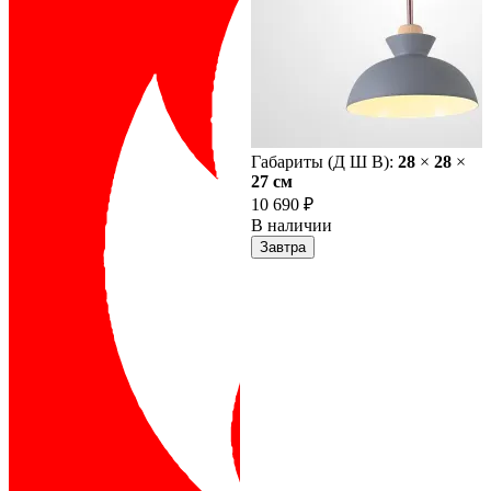
Габариты (Д Ш В):
28
×
28
×
27 cм
10 690 ₽
В наличии
Завтра