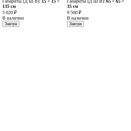
Габариты (Д Ш В):
15
×
15
×
Габариты (Д Ш В):
65
×
65
×
135 cм
35 cм
5 020 ₽
9 500 ₽
В наличии
В наличии
Завтра
Завтра