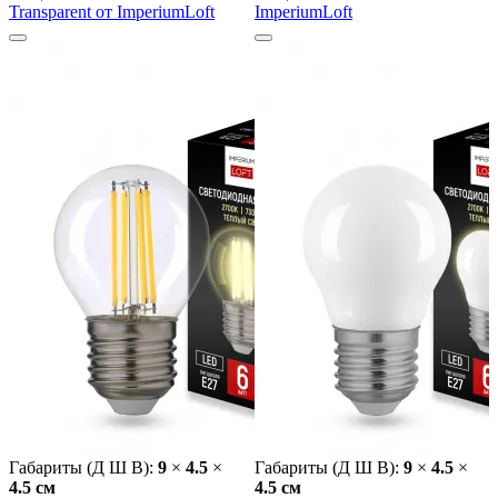
Transparent от ImperiumLoft
ImperiumLoft
Габариты (Д Ш В):
9
×
4.5
×
Габариты (Д Ш В):
9
×
4.5
×
4.5 cм
4.5 cм