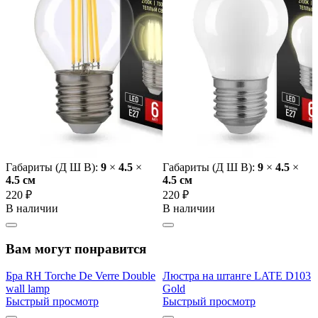
Габариты (Д Ш В):
9
×
4.5
×
Габариты (Д Ш В):
9
×
4.5
×
4.5 cм
4.5 cм
220 ₽
220 ₽
В наличии
В наличии
Вам могут понравится
Бра RH Torche De Verre Double
Люстра на штанге LATE D103
wall lamp
Gold
Быстрый просмотр
Быстрый просмотр