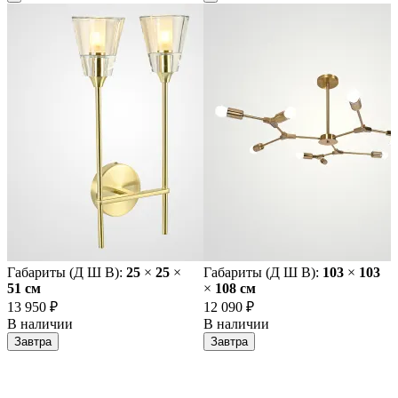
Габариты (Д Ш В):
25
×
25
×
Габариты (Д Ш В):
103
×
103
51 cм
×
108 cм
13 950 ₽
12 090 ₽
В наличии
В наличии
Завтра
Завтра