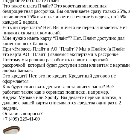
Подробнее об оплате Плайт
Что такое оплата Плайт?
Это короткая мгновенная
безпроцентная рассрочка. Вы оплачиваете сразу только 25%, а
оставшиеся 75% вы оплачиваете в течение 6 недель, по 25%
каждые 2 недели.
Есть ли переплата?
Нет. Вы ничего не переплачиваетей. Нет
никаких скрытых комиссий.
Мне нужно иметь карту “Плайт”?
Нет. Плайт доступно для
клиентов всех банков.
При чём здесь Плайт и АО "Плайт"?
Мы в Плайте (а Плайт
это карта АО "Плайт") являемся экспертами в рассрочке.
Поэтому мы решили разработать сервис с короткой
рассрочкой, который будет доступен всем клиентам с картами
любых банков.
Это кредит?
Нет, это не кредит. Кредитный договор не
оформляется.
Как будут списывать деньги за оставшиеся части?
Всё
работает также как в сервисах подписки, например,
Яндекс.Музыка или Spotify. Вы делаете первый платёж, а
дальше с вашей карты списываются средства один раз в 2
недели.
Остались вопросы?
+7 (499) 229-41-00