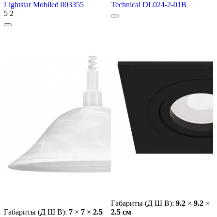
Lightstar Mobiled 003355
Technical DL024-2-01B
5
2
Габариты (Д Ш В):
9.2
×
9.2
×
Габариты (Д Ш В):
7
×
7
×
2.5
2.5 cм