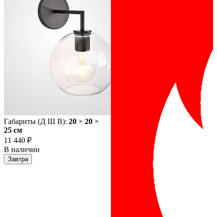
Габариты (Д Ш В):
20
×
20
×
25 cм
11 440 ₽
В наличии
Завтра