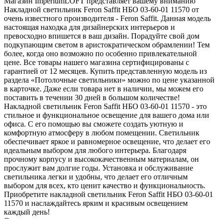
Магазин ImperiumLOFT представляет вашему вниманию
Накладной светильник Feron Saffit НБО 03-60-01 11570 от
очень известного производителя - Feron Saffit. Данная модель
настоящая находка для дизайнерских интерьеров и
превосходно впишется в ваш дизайн. Порадуйте свой дом
подкупающим светом в аристократическом обрамлении! Тем
более, когда оно возможно по особенно привлекательной
цене. Все товары нашего магазина сертифицированы с
гарантией от 12 месяцев. Купить представленную модель из
раздела «Потолочные светильники» можно по цене указанной
в карточке. Даже если товара нет в наличии, мы можем его
поставить в течении 30 дней в большом количестве!
Накладной светильник Feron Saffit НБО 03-60-01 11570 - это
стильное и функциональное освещение для вашего дома или
офиса. С его помощью вы сможете создать уютную и
комфортную атмосферу в любом помещении. Светильник
обеспечивает яркое и равномерное освещение, что делает его
идеальным выбором для любого интерьера. Благодаря
прочному корпусу и высококачественным материалам, он
прослужит вам долгие годы. Установка и обслуживание
светильника легки и удобны, что делает его отличным
выбором для всех, кто ценит качество и функциональность.
Приобретите накладной светильник Feron Saffit НБО 03-60-01
11570 и наслаждайтесь ярким и красивым освещением
каждый день!