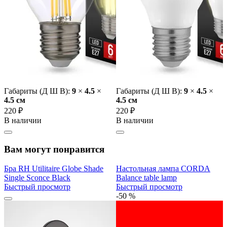
Габариты (Д Ш В):
9
×
4.5
×
Габариты (Д Ш В):
9
×
4.5
×
4.5 cм
4.5 cм
220 ₽
220 ₽
В наличии
В наличии
Вам могут понравится
Бра RH Utilitaire Globe Shade
Настольная лампа CORDA
Single Sconce Black
Balance table lamp
Быстрый просмотр
Быстрый просмотр
-50 %