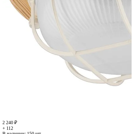
2 240 ₽
+ 112
В наличии:
150
шт.