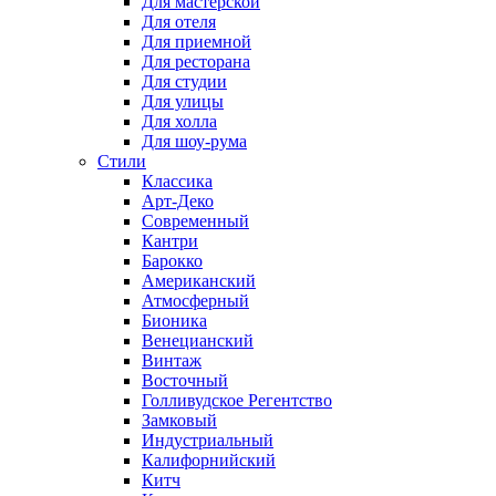
Для мастерской
Для отеля
Для приемной
Для ресторана
Для студии
Для улицы
Для холла
Для шоу-рума
Стили
Классика
Арт-Деко
Современный
Кантри
Барокко
Американский
Атмосферный
Бионика
Венецианский
Винтаж
Восточный
Голливудское Регентство
Замковый
Индустриальный
Калифорнийский
Китч