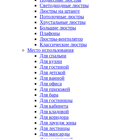
Светодиодные люстры
Люстры на штанге
Потолочные люстры
Хрустальные люстры
Большие люстры
Плафоны
Люстры-вентилятор
Классические люстры
Место использования
Для спальни
Для кухни
Для гостиной
Для детской
Для ванной
Для офиса
Для прихожей
Для бара
Для гостиницы
Для кабинета
Для кладовой
Для коридора
Для лаундж зоны
Для лестницы
Для мансарды