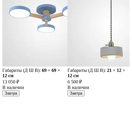
Габариты (Д Ш В):
69
×
69
×
Габариты (Д Ш В):
21
×
12
×
12 cм
12 cм
13 050 ₽
6 500 ₽
В наличии
В наличии
Завтра
Завтра