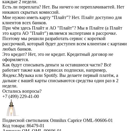
каждые 2 недели.
Есть ли переплата?
Нет. Вы ничего не переплачиваетей. Нет
никаких скрытых комиссий.
Мне нужно иметь карту “Плайт”?
Нет. Плайт доступно для
клиентов всех банков.
При чём здесь Плайт и АО "Плайт"?
Мы в Плайте (а Плайт
это карта АО "Плайт") являемся экспертами в рассрочке.
Поэтому мы решили разработать сервис с короткой
рассрочкой, который будет доступен всем клиентам с картами
любых банков.
Это кредит?
Нет, это не кредит. Кредитный договор не
оформляется.
Как будут списывать деньги за оставшиеся части?
Всё
работает также как в сервисах подписки, например,
Яндекс.Музыка или Spotify. Вы делаете первый платёж, а
дальше с вашей карты списываются средства один раз в 2
недели.
Остались вопросы?
+7 (499) 229-41-00
Подвесной светильник Omnilux Caprice OML-90606-01
Код товара:
86479-01
Артикул:
OM_OML-90606-01