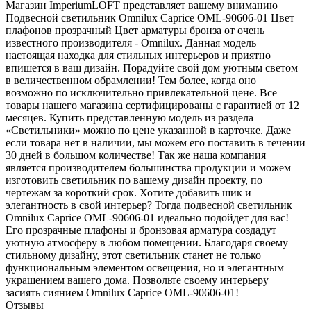
Магазин ImperiumLOFT представляет вашему вниманию
Подвесной светильник Omnilux Caprice OML-90606-01 Цвет
плафонов прозрачный Цвет арматуры бронза от очень
известного производителя - Omnilux. Данная модель
настоящая находка для стильных интерьеров и приятно
впишется в ваш дизайн. Порадуйте свой дом уютным светом
в величественном обрамлении! Тем более, когда оно
возможно по исключительно привлекательной цене. Все
товары нашего магазина сертифицированы с гарантией от 12
месяцев. Купить представленную модель из раздела
«Светильники» можно по цене указанной в карточке. Даже
если товара нет в наличии, мы можем его поставить в течении
30 дней в большом количестве! Так же наша компания
является производителем большинства продукции и можем
изготовить светильник по вашему дизайн проекту, по
чертежам за короткий срок. Хотите добавить шик и
элегантность в свой интерьер? Тогда подвесной светильник
Omnilux Caprice OML-90606-01 идеально подойдет для вас!
Его прозрачные плафоны и бронзовая арматура создадут
уютную атмосферу в любом помещении. Благодаря своему
стильному дизайну, этот светильник станет не только
функциональным элементом освещения, но и элегантным
украшением вашего дома. Позвольте своему интерьеру
засиять сиянием Omnilux Caprice OML-90606-01!
Отзывы