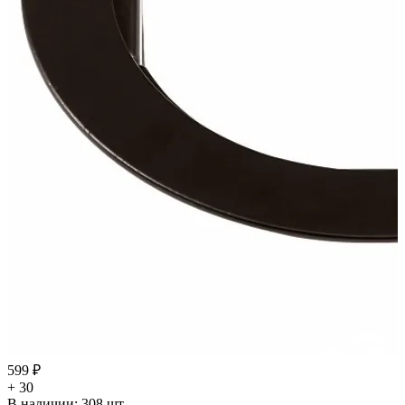
599 ₽
+ 30
В наличии:
308
шт.