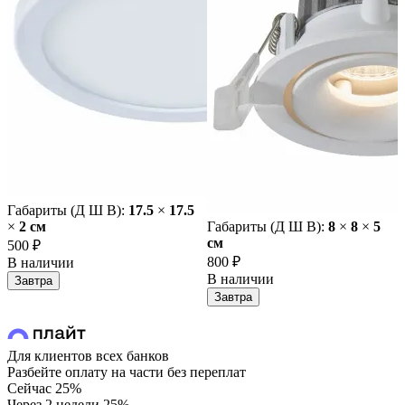
Габариты (Д Ш В):
17.5
×
17.5
×
2 cм
Габариты (Д Ш В):
8
×
8
×
5
cм
500 ₽
800 ₽
В наличии
В наличии
Завтра
Завтра
Для клиентов всех банков
Разбейте оплату на части без переплат
Сейчас
25%
Через 2 недели
25%