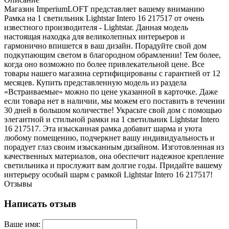
Магазин ImperiumLOFT представляет вашему вниманию
Рамка на 1 светильник Lightstar Intero 16 217517 от очень
известного производителя - Lightstar. Данная модель
настоящая находка для великолепных интерьеров и
гармонично впишется в ваш дизайн. Порадуйте свой дом
подкупающим светом в благородном обрамлении! Тем более,
когда оно возможно по более привлекательной цене. Все
товары нашего магазина сертифицированы с гарантией от 12
месяцев. Купить представленную модель из раздела
«Встраиваемые» можно по цене указанной в карточке. Даже
если товара нет в наличии, мы можем его поставить в течении
30 дней в большом количестве! Украсьте свой дом с помощью
элегантной и стильной рамки на 1 светильник Lightstar Intero
16 217517. Эта изысканная рамка добавит шарма и уюта
любому помещению, подчеркнет вашу индивидуальность и
порадует глаз своим изысканным дизайном. Изготовленная из
качественных материалов, она обеспечит надежное крепление
светильника и прослужит вам долгие годы. Придайте вашему
интерьеру особый шарм с рамкой Lightstar Intero 16 217517!
Отзывы
Написать отзыв
Ваше имя: