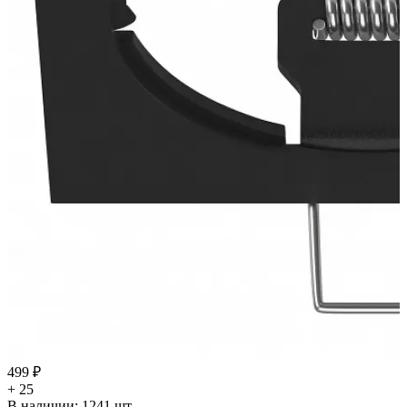
499 ₽
+ 25
В наличии:
1241
шт.