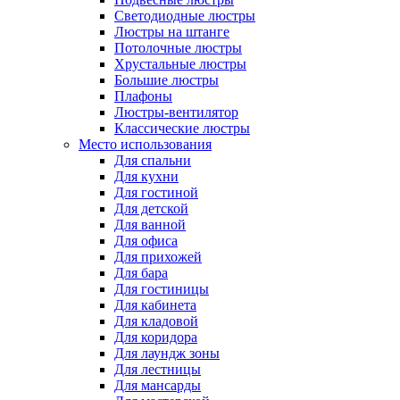
Светодиодные люстры
Люстры на штанге
Потолочные люстры
Хрустальные люстры
Большие люстры
Плафоны
Люстры-вентилятор
Классические люстры
Место использования
Для спальни
Для кухни
Для гостиной
Для детской
Для ванной
Для офиса
Для прихожей
Для бара
Для гостиницы
Для кабинета
Для кладовой
Для коридора
Для лаундж зоны
Для лестницы
Для мансарды