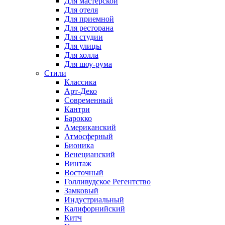
Для мастерской
Для отеля
Для приемной
Для ресторана
Для студии
Для улицы
Для холла
Для шоу-рума
Стили
Классика
Арт-Деко
Современный
Кантри
Барокко
Американский
Атмосферный
Бионика
Венецианский
Винтаж
Восточный
Голливудское Регентство
Замковый
Индустриальный
Калифорнийский
Китч