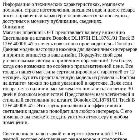
Информация о технических характеристиках, комплекте
поставки, стране изготовления, внешнем виде и цвете товара
носит справочный характер и основывается на последних,
доступных к моменту публикации, сведениях.
Описание
Магазин ImperiumLOFT представляет вашему вниманию
Светильник на штанге Donolux DL18761 DL18761/01 Track B
12W 4000K 45 от очень известного производителя - Donolux.
Данная модель настоящая находка для лаконичных интерьеров
и приятно впишется в ваш дизайн. Порадуйте свой дом
утешительным светом в приличном обрамлении! Тем более,
когда оно возможно по особенно привлекательной цене. Все
товары нашего магазина сертифицированы с гарантией от 12
месяцев. Купить представленную модель из раздела «Люстры
на штанге» можно по цене указанной в карточке. Даже если
товара нет в наличии, мы можем его поставить в течении 30
дней в большом количестве! Представляем вам элегантный и
стильный светильник на штанге Donolux DL18761/01 Track B
12W 4000K 45'. Этот функциональный и эффективный
светильник идеально подойдет для любого интерьера. С его
помощью вы сможете создать уютную атмосферу в любом
помещении.
Светильник оснащен яркой и энергоэффективной LED-
лампой, которая обеспечивает равномерное и комфортное