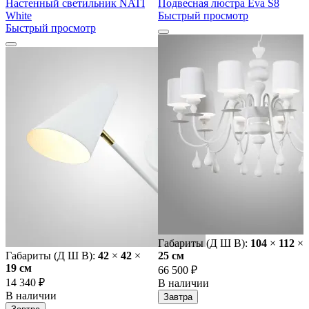
Настенный светильник NATI
Подвесная люстра Eva S8
White
Быстрый просмотр
Быстрый просмотр
Габариты (Д Ш В):
104
×
112
×
Габариты (Д Ш В):
42
×
42
×
25 cм
19 cм
66 500 ₽
14 340 ₽
В наличии
В наличии
Завтра