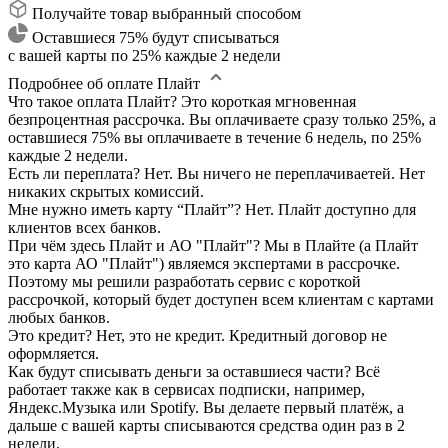
Получайте товар выбранный способом
Оставшиеся 75% будут списываться
с вашей карты по 25% каждые 2 недели
Подробнее об оплате Плайт
Что такое оплата Плайт?
Это короткая мгновенная
безпроцентная рассрочка. Вы оплачиваете сразу только 25%, а
оставшиеся 75% вы оплачиваете в течение 6 недель, по 25%
каждые 2 недели.
Есть ли переплата?
Нет. Вы ничего не переплачиваетей. Нет
никаких скрытых комиссий.
Мне нужно иметь карту “Плайт”?
Нет. Плайт доступно для
клиентов всех банков.
При чём здесь Плайт и АО "Плайт"?
Мы в Плайте (а Плайт
это карта АО "Плайт") являемся экспертами в рассрочке.
Поэтому мы решили разработать сервис с короткой
рассрочкой, который будет доступен всем клиентам с картами
любых банков.
Это кредит?
Нет, это не кредит. Кредитный договор не
оформляется.
Как будут списывать деньги за оставшиеся части?
Всё
работает также как в сервисах подписки, например,
Яндекс.Музыка или Spotify. Вы делаете первый платёж, а
дальше с вашей карты списываются средства один раз в 2
недели.