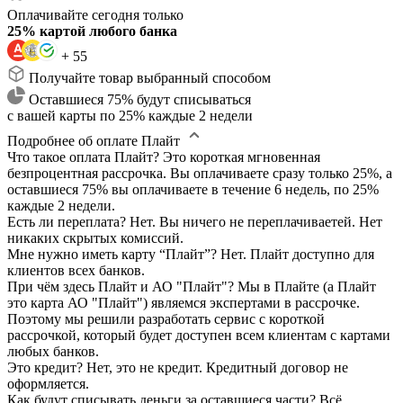
Оплачивайте сегодня только
25% картой любого банка
+ 55
Получайте товар выбранный способом
Оставшиеся 75% будут списываться
с вашей карты по 25% каждые 2 недели
Подробнее об оплате Плайт
Что такое оплата Плайт?
Это короткая мгновенная
безпроцентная рассрочка. Вы оплачиваете сразу только 25%, а
оставшиеся 75% вы оплачиваете в течение 6 недель, по 25%
каждые 2 недели.
Есть ли переплата?
Нет. Вы ничего не переплачиваетей. Нет
никаких скрытых комиссий.
Мне нужно иметь карту “Плайт”?
Нет. Плайт доступно для
клиентов всех банков.
При чём здесь Плайт и АО "Плайт"?
Мы в Плайте (а Плайт
это карта АО "Плайт") являемся экспертами в рассрочке.
Поэтому мы решили разработать сервис с короткой
рассрочкой, который будет доступен всем клиентам с картами
любых банков.
Это кредит?
Нет, это не кредит. Кредитный договор не
оформляется.
Как будут списывать деньги за оставшиеся части?
Всё