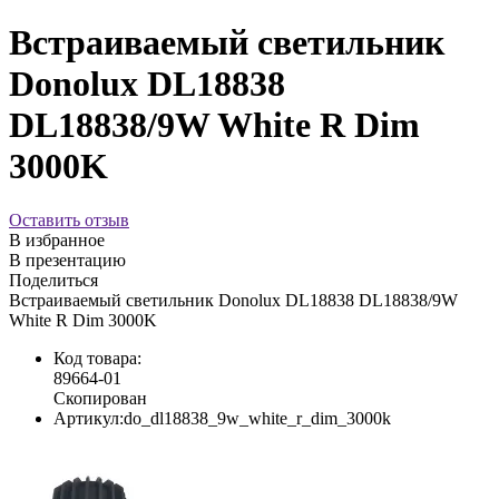
Встраиваемый светильник
Donolux DL18838
DL18838/9W White R Dim
3000K
Оставить отзыв
В избранное
В презентацию
Поделиться
Встраиваемый светильник Donolux DL18838 DL18838/9W
White R Dim 3000K
Код товара:
89664-01
Скопирован
Артикул:
do_dl18838_9w_white_r_dim_3000k