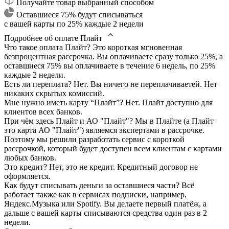
Получайте товар выбранный способом
Оставшиеся 75% будут списываться
с вашей карты по 25% каждые 2 недели
Подробнее об оплате Плайт
Что такое оплата Плайт?
Это короткая мгновенная
безпроцентная рассрочка. Вы оплачиваете сразу только 25%, а
оставшиеся 75% вы оплачиваете в течение 6 недель, по 25%
каждые 2 недели.
Есть ли переплата?
Нет. Вы ничего не переплачиваетей. Нет
никаких скрытых комиссий.
Мне нужно иметь карту “Плайт”?
Нет. Плайт доступно для
клиентов всех банков.
При чём здесь Плайт и АО "Плайт"?
Мы в Плайте (а Плайт
это карта АО "Плайт") являемся экспертами в рассрочке.
Поэтому мы решили разработать сервис с короткой
рассрочкой, который будет доступен всем клиентам с картами
любых банков.
Это кредит?
Нет, это не кредит. Кредитный договор не
оформляется.
Как будут списывать деньги за оставшиеся части?
Всё
работает также как в сервисах подписки, например,
Яндекс.Музыка или Spotify. Вы делаете первый платёж, а
дальше с вашей карты списываются средства один раз в 2
недели.