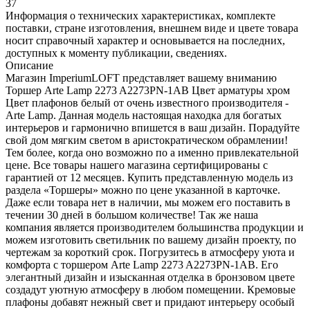
37
Информация о технических характеристиках, комплекте
поставки, стране изготовления, внешнем виде и цвете товара
носит справочный характер и основывается на последних,
доступных к моменту публикации, сведениях.
Описание
Магазин ImperiumLOFT представляет вашему вниманию
Торшер Arte Lamp 2273 A2273PN-1AB Цвет арматуры хром
Цвет плафонов белый от очень известного производителя -
Arte Lamp. Данная модель настоящая находка для богатых
интерьеров и гармонично впишется в ваш дизайн. Порадуйте
свой дом мягким светом в аристократическом обрамлении!
Тем более, когда оно возможно по а именно привлекательной
цене. Все товары нашего магазина сертифицированы с
гарантией от 12 месяцев. Купить представленную модель из
раздела «Торшеры» можно по цене указанной в карточке.
Даже если товара нет в наличии, мы можем его поставить в
течении 30 дней в большом количестве! Так же наша
компания является производителем большинства продукции и
можем изготовить светильник по вашему дизайн проекту, по
чертежам за короткий срок. Погрузитесь в атмосферу уюта и
комфорта с торшером Arte Lamp 2273 A2273PN-1AB. Его
элегантный дизайн и изысканная отделка в бронзовом цвете
создадут уютную атмосферу в любом помещении. Кремовые
плафоны добавят нежный свет и придают интерьеру особый