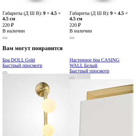
Габариты (Д Ш В):
9
×
4.5
×
Габариты (Д Ш В):
9
×
4.5
×
4.5 cм
4.5 cм
220 ₽
220 ₽
В наличии
В наличии
Вам могут понравится
Бра DOLL Gold
Настенное бра CASING
Быстрый просмотр
WALL Белый
Быстрый просмотр