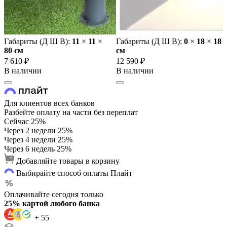
Габариты (Д Ш В):
11
×
11
×
Габариты (Д Ш В):
0
×
18
×
18
80 cм
cм
7 610 ₽
12 590 ₽
В наличии
В наличии
Для клиентов всех банков
Разбейте оплату на части без переплат
Сейчас
25%
Через 2 недели
25%
Через 4 недели
25%
Через 6 недель
25%
Добавляйте товары в корзину
Выбирайте способ оплаты Плайт
Оплачивайте сегодня только
25% картой любого банка
+ 55