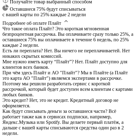
Получайте товар выбранный способом
Оставшиеся 75% будут списываться
с вашей карты по 25% каждые 2 недели
Подробнее об оплате Плайт
Что такое оплата Плайт?
Это короткая мгновенная
безпроцентная рассрочка. Вы оплачиваете сразу только 25%, а
оставшиеся 75% вы оплачиваете в течение 6 недель, по 25%
каждые 2 недели.
Есть ли переплата?
Нет. Вы ничего не переплачиваетей. Нет
никаких скрытых комиссий.
Мне нужно иметь карту “Плайт”?
Нет. Плайт доступно для
клиентов всех банков.
При чём здесь Плайт и АО "Плайт"?
Мы в Плайте (а Плайт
это карта АО "Плайт") являемся экспертами в рассрочке.
Поэтому мы решили разработать сервис с короткой
рассрочкой, который будет доступен всем клиентам с картами
любых банков.
Это кредит?
Нет, это не кредит. Кредитный договор не
оформляется.
Как будут списывать деньги за оставшиеся части?
Всё
работает также как в сервисах подписки, например,
Яндекс.Музыка или Spotify. Вы делаете первый платёж, а
дальше с вашей карты списываются средства один раз в 2
недели.