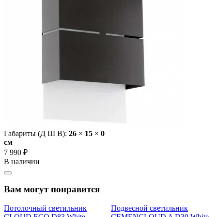
Габариты (Д Ш В):
26
×
15
×
0
cм
7 990 ₽
В наличии
Вам могут понравится
Потолочный светильник
Подвесной светильник
CLOUD ECO D83 White
CEMENCLOUD A D30 White