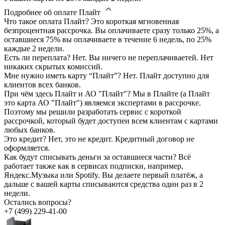
Подробнее об оплате Плайт
Что такое оплата Плайт?
Это короткая мгновенная
безпроцентная рассрочка. Вы оплачиваете сразу только 25%, а
оставшиеся 75% вы оплачиваете в течение 6 недель, по 25%
каждые 2 недели.
Есть ли переплата?
Нет. Вы ничего не переплачиваетей. Нет
никаких скрытых комиссий.
Мне нужно иметь карту “Плайт”?
Нет. Плайт доступно для
клиентов всех банков.
При чём здесь Плайт и АО "Плайт"?
Мы в Плайте (а Плайт
это карта АО "Плайт") являемся экспертами в рассрочке.
Поэтому мы решили разработать сервис с короткой
рассрочкой, который будет доступен всем клиентам с картами
любых банков.
Это кредит?
Нет, это не кредит. Кредитный договор не
оформляется.
Как будут списывать деньги за оставшиеся части?
Всё
работает также как в сервисах подписки, например,
Яндекс.Музыка или Spotify. Вы делаете первый платёж, а
дальше с вашей карты списываются средства один раз в 2
недели.
Остались вопросы?
+7 (499) 229-41-00