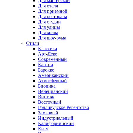
Для мастерской
Для отеля
Для приемной
Для ресторана
Для студии
Для улицы
Для холла
Для шоу-рума
Стили
Классика
Арт-Деко
Современный
Кантри
Барокко
Американский
Атмосферный
Бионика
Венецианский
Винтаж
Восточный
Голливудское Регентство
Замковый
Индустриальный
Калифорнийский
Китч