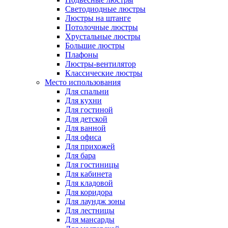
Светодиодные люстры
Люстры на штанге
Потолочные люстры
Хрустальные люстры
Большие люстры
Плафоны
Люстры-вентилятор
Классические люстры
Место использования
Для спальни
Для кухни
Для гостиной
Для детской
Для ванной
Для офиса
Для прихожей
Для бара
Для гостиницы
Для кабинета
Для кладовой
Для коридора
Для лаундж зоны
Для лестницы
Для мансарды