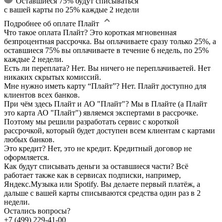
Оставшиеся 75% будут списываться
с вашей карты по 25% каждые 2 недели
Подробнее об оплате Плайт
Что такое оплата Плайт?
Это короткая мгновенная
безпроцентная рассрочка. Вы оплачиваете сразу только 25%, а
оставшиеся 75% вы оплачиваете в течение 6 недель, по 25%
каждые 2 недели.
Есть ли переплата?
Нет. Вы ничего не переплачиваетей. Нет
никаких скрытых комиссий.
Мне нужно иметь карту “Плайт”?
Нет. Плайт доступно для
клиентов всех банков.
При чём здесь Плайт и АО "Плайт"?
Мы в Плайте (а Плайт
это карта АО "Плайт") являемся экспертами в рассрочке.
Поэтому мы решили разработать сервис с короткой
рассрочкой, который будет доступен всем клиентам с картами
любых банков.
Это кредит?
Нет, это не кредит. Кредитный договор не
оформляется.
Как будут списывать деньги за оставшиеся части?
Всё
работает также как в сервисах подписки, например,
Яндекс.Музыка или Spotify. Вы делаете первый платёж, а
дальше с вашей карты списываются средства один раз в 2
недели.
Остались вопросы?
+7 (499) 229-41-00