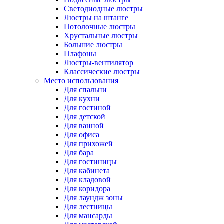
Светодиодные люстры
Люстры на штанге
Потолочные люстры
Хрустальные люстры
Большие люстры
Плафоны
Люстры-вентилятор
Классические люстры
Место использования
Для спальни
Для кухни
Для гостиной
Для детской
Для ванной
Для офиса
Для прихожей
Для бара
Для гостиницы
Для кабинета
Для кладовой
Для коридора
Для лаундж зоны
Для лестницы
Для мансарды