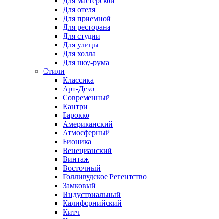
Для мастерской
Для отеля
Для приемной
Для ресторана
Для студии
Для улицы
Для холла
Для шоу-рума
Стили
Классика
Арт-Деко
Современный
Кантри
Барокко
Американский
Атмосферный
Бионика
Венецианский
Винтаж
Восточный
Голливудское Регентство
Замковый
Индустриальный
Калифорнийский
Китч