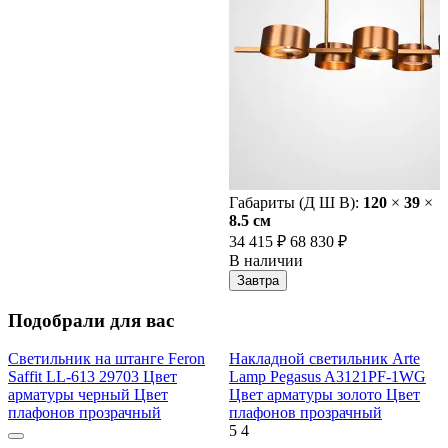
Габариты (Д Ш В):
120
×
39
×
8.5 cм
34 415 ₽
68 830 ₽
В наличии
Завтра
Подобрали для вас
Светильник на штанге Feron
Накладной светильник Arte
Saffit LL-613 29703 Цвет
Lamp Pegasus A3121PF-1WG
арматуры черный Цвет
Цвет арматуры золото Цвет
плафонов прозрачный
плафонов прозрачный
5
4