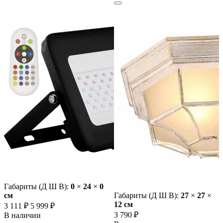
Габариты (Д Ш В):
0
×
24
×
0
cм
Габариты (Д Ш В):
27
×
27
×
12 cм
3 111 ₽
5 999 ₽
3 790 ₽
В наличии