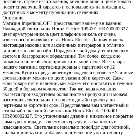
поставки, стране изготовления, внешнем виде и цвете товара
носит справочный характер и основывается на последних,
доступных к моменту публикации, сведениях.
Описание
Магазин ImperiumLOFT представляет вашему вниманию
Накладной светильник Horoz Electric 109-001 HRZ00002327
цвет арматуры никель цвет плафонов никель от очень
известного производителя - Horoz Electric. Данная модель
настоящая находка для лаконичных интерьеров и отлично
впишется в ваш дизайн. Порадуйте свой дом утешительным
светом в благородном обрамлении! Тем более, когда оно
возможно по необычно привлекательной цене. Все товары
нашего магазина сертифицированы с гарантией от 12
месяцев. Купить представленную модель из раздела «Уличные
светильники» можно по цене указанной в карточке. Даже
если товара нет в наличии, мы можем его поставить в течении
30 дней в большом количестве! Так же наша компания
является производителем большинства продукции и можем
изготовить светильник по вашему дизайн проекту, по
чертежам за короткий срок. Представляем вам элегантный и
стильный накладной светильник Horoz Electric 109-001
HRZ00002327. Его утонченный дизайн и никельное покрытие
арматуры придадут вашему интерьеру изысканность и
изысканность. Светильник идеально подойдет для гостиной,
спальни или кухни, добавляя в помещение уют и теплоту.