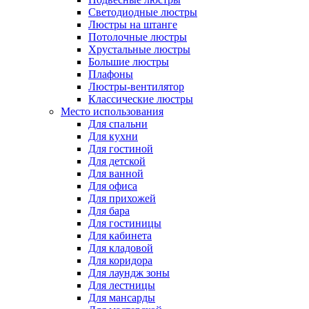
Светодиодные люстры
Люстры на штанге
Потолочные люстры
Хрустальные люстры
Большие люстры
Плафоны
Люстры-вентилятор
Классические люстры
Место использования
Для спальни
Для кухни
Для гостиной
Для детской
Для ванной
Для офиса
Для прихожей
Для бара
Для гостиницы
Для кабинета
Для кладовой
Для коридора
Для лаундж зоны
Для лестницы
Для мансарды