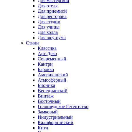
Для мастерской
Для отеля
Для приемной
Для ресторана
Для студии
Для улицы
Для холла
Для шоу-рума
Стили
Классика
Арт-Деко
Современный
Кантри
Барокко
Американский
Атмосферный
Бионика
Венецианский
Винтаж
Восточный
Голливудское Регентство
Замковый
Индустриальный
Калифорнийский
Китч