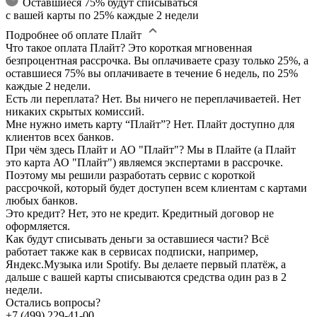
Оставшиеся 75% будут списываться
с вашей карты по 25% каждые 2 недели
Подробнее об оплате Плайт
Что такое оплата Плайт?
Это короткая мгновенная
безпроцентная рассрочка. Вы оплачиваете сразу только 25%, а
оставшиеся 75% вы оплачиваете в течение 6 недель, по 25%
каждые 2 недели.
Есть ли переплата?
Нет. Вы ничего не переплачиваетей. Нет
никаких скрытых комиссий.
Мне нужно иметь карту “Плайт”?
Нет. Плайт доступно для
клиентов всех банков.
При чём здесь Плайт и АО "Плайт"?
Мы в Плайте (а Плайт
это карта АО "Плайт") являемся экспертами в рассрочке.
Поэтому мы решили разработать сервис с короткой
рассрочкой, который будет доступен всем клиентам с картами
любых банков.
Это кредит?
Нет, это не кредит. Кредитный договор не
оформляется.
Как будут списывать деньги за оставшиеся части?
Всё
работает также как в сервисах подписки, например,
Яндекс.Музыка или Spotify. Вы делаете первый платёж, а
дальше с вашей карты списываются средства один раз в 2
недели.
Остались вопросы?
+7 (499) 229-41-00