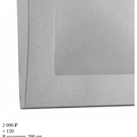
2 999 ₽
+ 150
В наличии:
298
шт.