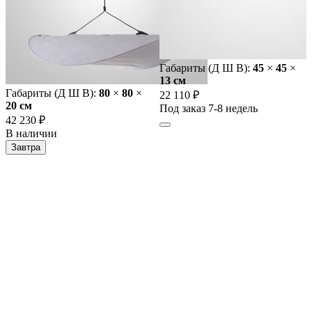
Габариты (Д Ш В):
45
×
45
×
13 cм
Габариты (Д Ш В):
80
×
80
×
22 110 ₽
20 cм
Под заказ 7-8 недель
42 230 ₽
В наличии
Завтра